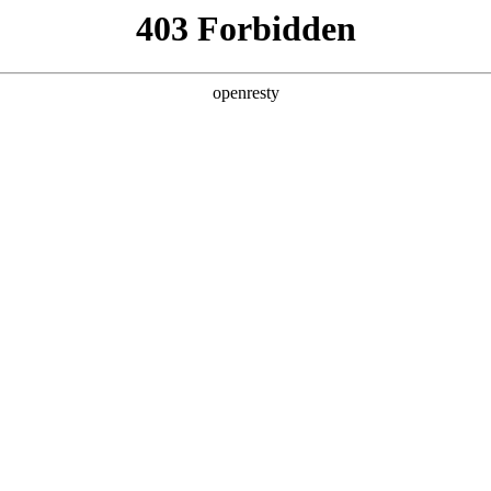
产品及服务
行业解决方案
合作伙伴
投资者关系
z6mg·人生就是博数码的重要发展战略之一。z6mg·人生就是博数码在
，建立和完善有效的、可持续、可信赖的网络安全与隐私保护保障体系，
就是博数码充分理解隐私保护的重要性，致力于保护消费者、客户、
护法律法规。